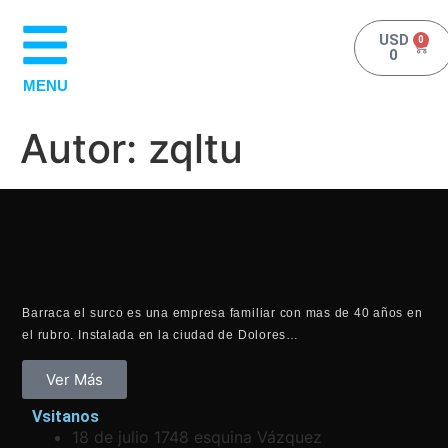
USD
0
0
MENU
Autor:
zqltu
Barraca el surco es una empresa familiar con mas de 40 años en
el rubro. Instalada en la ciudad de Dolores…
Ver Más
Vsitanos
18 de julio 1748 esquina Vázquez