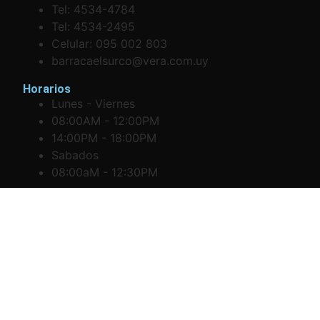
Tel: 4534-4784
Tel: 4534-2495
Celular: 095 002 803
barracaelsurco@vera.com.uy
Horarios
Lunes - Viernes
08:00AM - 12:00PM
14:00PM - 18:00PM
Sabados
08:00aM - 12:30PM